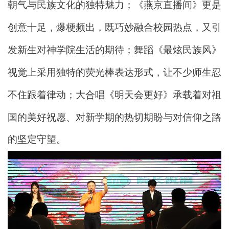
朝气与民族文化的独特魅力；《燕京直播间》
更是
创意十足，
爆
梗频出，
既巧妙融合校园热点，又引
发新生对神学院生活的期待
；
舞蹈
《最炫民族风》
视觉上采用独特的荧光棒表达形式，
让不少师生忍
不住跟着律动
；
大合唱
《明天会更好》
承载着对祖
国的美好祝愿、对新学期的热切期盼与对信仰之路
的坚定守望。