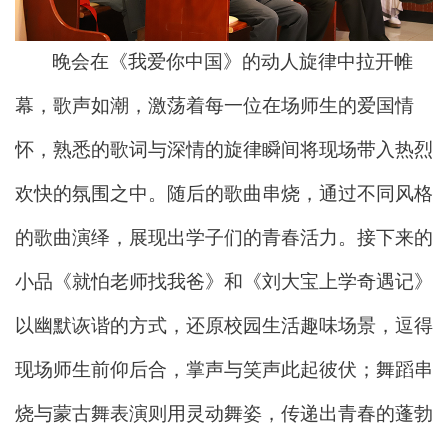
晚会在《我爱你中国》的动人旋律中拉开帷
幕，
歌声如潮，激荡着每一位在场师生的爱国情
怀，
熟悉的歌词与
深情的
旋律
瞬间将
现场
带入
热烈
欢快的氛围之中。
随后的歌曲串烧
，通过
不同风格
的歌曲演绎，展现出学子们的青春活力。
接下来的
小品
《就怕老师找我爸》和《刘大宝上学奇遇记》
以幽默诙谐的方式，还原校园生活趣味场景，逗得
现场师生
前仰后合，掌声与笑声此起彼伏
；舞蹈串
烧与蒙古舞表演则用灵动舞姿，传递出青春的蓬勃