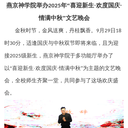
燕京神学院举办
年“喜迎新生·欢度国庆·
2025
情满中秋”文艺晚会
金秋时节，金风送爽，丹桂飘香。
月
日
9
29
18
时
分，
适逢国庆与中秋双节即将来临，且为迎
30
接
级新生，燕京神学院于多功能厅举办了
2025
以“喜迎新生·欢度国庆·情满中秋”为主题的文艺晚
会，全校师生齐聚一堂，共同参与了这场欢庆盛
会。