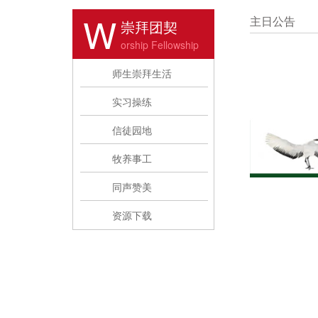
W
主日公告
崇拜团契
orship Fellowship
师生崇拜生活
实习操练
信徒园地
牧养事工
同声赞美
资源下载