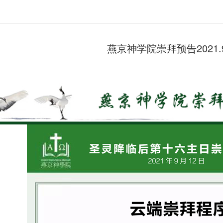
燕京神学院崇拜预告2021.9